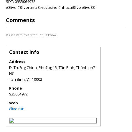
SDT: 0935064972
#8live #8liverun #8livecasino #nhacai8live #live88
Comments
Issues with this site? Let us know.
Contact Info
Address
Ð. Tru?ng Chinh, Phu?ng 15, Tân Bình, Thành ph?
H?
Tân Bình
,
VT
10002
Phone
935064972
Web
8live.run