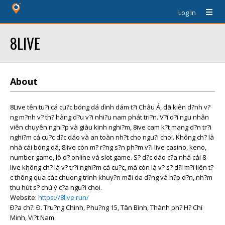
Log In
8LIVE
About
8Live tên tu?i cá cu?c bóng dá dình dám t?i Châu Á, dã kiên d?nh v?
ng m?nh v? th? hàng d?u v?i nhi?u nam phát tri?n. V?i d?i ngu nhân
viên chuyên nghi?p và giàu kinh nghi?m, 8ive cam k?t mang d?n tr?i
nghi?m cá cu?c d?c dáo và an toàn nh?t cho ngu?i choi. Không ch? là
nhà cái bóng dá, 8live còn m? r?ng s?n ph?m v?i live casino, keno,
number game, lô d? online và slot game. S? d?c dáo c?a nhà cái 8
live không ch? là v? tr?i nghi?m cá cu?c, mà còn là v? s? d?i m?i liên t?
c thông qua các chuong trình khuy?n mãi da d?ng và h?p d?n, nh?m
thu hút s? chú ý c?a ngu?i choi.
Website:
https://8live.run/
Ð?a ch?: Ð. Tru?ng Chinh, Phu?ng 15, Tân Bình, Thành ph? H? Chí
Minh, Vi?t Nam